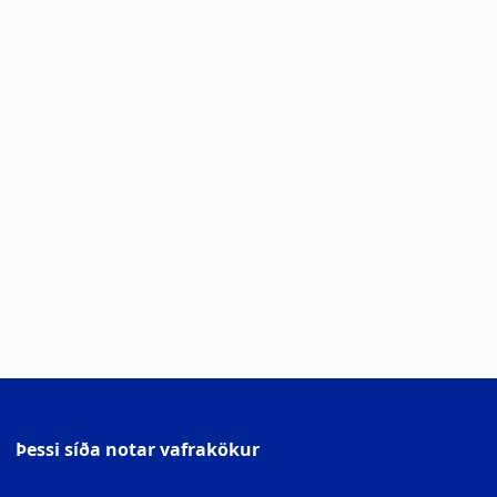
Þessi síða notar vafrakökur