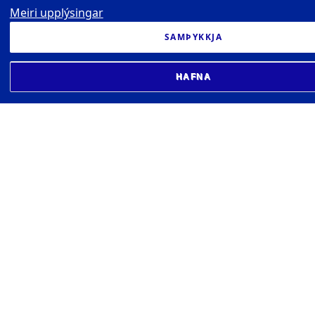
Meiri upplýsingar
SAMÞYKKJA
HAFNA
EXECUTIVE MBA VIÐ HÁSKÓLA ÍSLANDS
Gimli v/Sæmundargötu 10