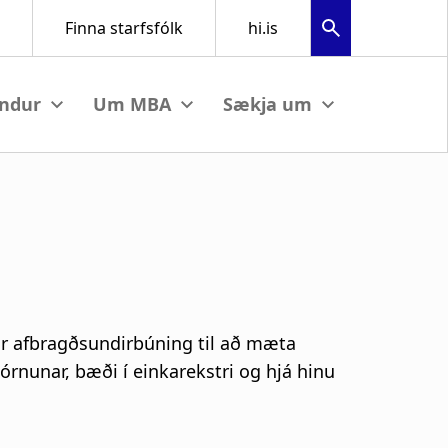
View submenu
View submenu
View submenu
ir afbragðsundirbúning til að mæta
órnunar, bæði í einkarekstri og hjá hinu