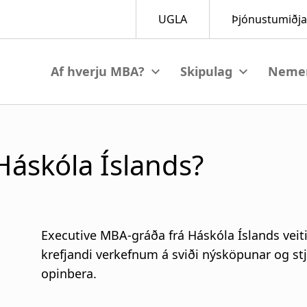
View submenu
View submenu
M
a
Háskóla Íslands?
i
n
n
Executive MBA-gráða frá Háskóla Íslands veit
a
krefjandi verkefnum á sviði nýsköpunar og stj
opinbera.
v